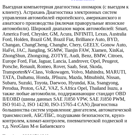
Выездная компьютерная диагностика иномарок (с выездом к
клиенту). Астрахань Диагностика электронных систем
управления автомобилей европейского, американского и
азиатского производства (включая праворульные японские
автомобили). Широкий диапазон марок автомобилей: Smart,
America Ford, Chrysler, GM, Acura, INFINITI, Lexus, Australia
Ford, Holden, Brazil GM, Brazil Fiat, Brilliance Auto, BYD,
Changan, ChangCheng, Changhe, Chery, GEELY, Gonow Auto,
HaFei, JAC, Jiangling, SGMW, Tianjin FAW, Xiamen, XinKai,
ZhongShun, Zhongxing, ZOTYE, Audi, Benz, BMW, Citroen,
Europe Ford, Fiat, Jaguar, Lancia, Landrover, Opel, Peugeot,
Porsche, Renault, Romeo, Rover, Saab, Seat, Skoda,
Transporter&V-Class, Volkswagen, Volvo, Mahindra, MARUTI,
TATA, Daihatsu, Honda, JPIsuzu, Mazda, Mitsubishi, Nissan,
Subaru, Suzuki, Toyota, Daewoo, Hyundai, Kia, Ssangyong,
Perodua, Proton, GAZ, VAZ, S.Africa Opel, Thailand Isuzu, а
также любые автомобили, поддерживающие стандарт OBD
II/EOBD (шины данных SAE J1850 VPW, SAE J1850 PWM,
ISO 9141-2, ISO 14230, ISO-15765-4 CAN) Диагностика
большинства систем управления: двигателем, автоматической
трансмиссией, АБС/ПБС, подушками безопасности, круиз-
контролем, климат-контролем, пневматической подвеской и
т.д. NeoGlass М-н Бабаевского