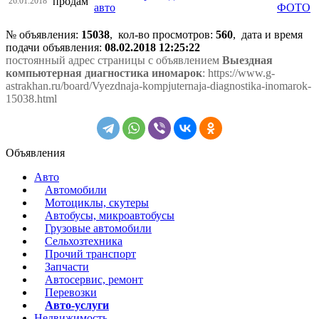
продам
26.01.2018
авто
№ объявления:
15038
, кол-во просмотров
:
560
, дата и время
подачи объявления:
08.02.2018 12:25:22
постоянный адрес страницы с объявлением
Выездная
компьютерная диагностика иномарок
: https://www.g-
astrakhan.ru/board/Vyezdnaja-kompjuternaja-diagnostika-inomarok-
15038.html
Объявления
Авто
Автомобили
Мотоциклы, скутеры
Автобусы, микроавтобусы
Грузовые автомобили
Сельхозтехника
Прочий транспорт
Запчасти
Автосервис, ремонт
Перевозки
Авто-услуги
Недвижимость