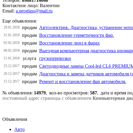
Телефон:
89881714640
Контактное лицо: Валентин
Email:
a.neoglass@mail.ru
Еще объявления:
продам
Автоэлектрик. Диагностика, устранение непо
29.01.2018
продам
Восстановление герметичности фар.
31.01.2018
продам
Восстановление линз в фарах
05.02.2018
продам
Выездная компьютерная диагностика иномар
08.02.2018
услуга
грузоперевозки
11.01.2018
продам
Светодиодные лампы Cool-led CL6 PREMIU
25.12.2017
продам
Диагностика и замена датчиков автомобиля (
20.12.2017
продам
Ремонт и восстановление фар автомобиля.
11.12.2017
№ объявления:
14979
, кол-во просмотров
:
587
, дата и время п
постоянный адрес страницы с объявлением
Компьютерная диа
Объявления
Авто