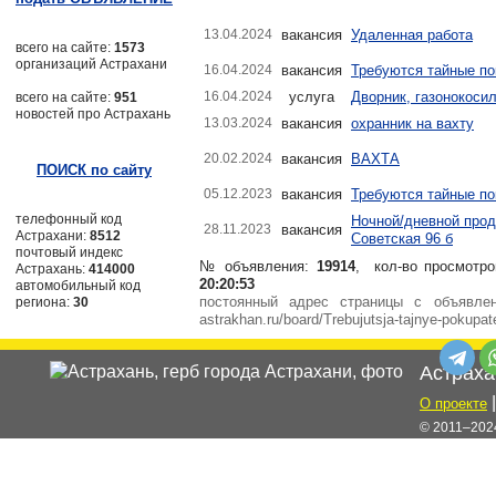
13.04.2024
вакансия
Удаленная работа
всего на сайте:
1573
организаций Астрахани
16.04.2024
вакансия
Требуются тайные по
16.04.2024
услуга
Дворник, газонокоси
всего на сайте:
951
новостей про Астрахань
13.03.2024
вакансия
охранник на вахту
20.02.2024
вакансия
ВАХТА
ПОИСК по сайту
05.12.2023
вакансия
Требуются тайные по
телефонный код
Ночной/дневной прод
28.11.2023
вакансия
Астрахани:
8512
Советская 96 б
почтовый индекс
№ объявления:
19914
, кол-во просмотро
Астрахань:
414000
20:20:53
автомобильный код
постоянный адрес страницы с объявл
региона:
30
astrakhan.ru/board/Trebujutsja-tajnye-pokupat
Астраха
О проекте
© 2011–2024