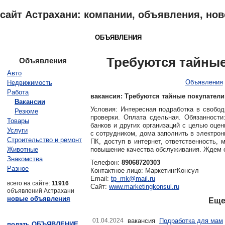
сайт Астрахани: компании, объявления, ново
АСТРАХАНЬ
КАТАЛОГ
ОБЪЯВЛЕНИЯ
ОТЗЫВЫ
НОВОСТ
Требуются тайные
Объявления
Авто
Объявления
Недвижимость
Работа
вакансия: Требуются тайные покупатели
Вакансии
Условия: Интересная подработка в свобо
Резюме
проверки. Оплата сдельная. Обязанности
Товары
банков и других организаций с целью оце
Услуги
с сотрудником, дома заполнить в электрон
Строительство и ремонт
ПК, доступ в интернет, ответственность,
Животные
повышение качества обслуживания. Ждем о
Знакомства
Телефон:
89068720303
Разное
Контактное лицо: МаркетингКонсул
Email:
tp_mk@mail.ru
всего на сайте:
11916
Сайт:
www.marketingkonsul.ru
объявлений Астрахани
новые объявления
Еще
01.04.2024
вакансия
Подработка для мам
подать ОБЪЯВЛЕНИЕ