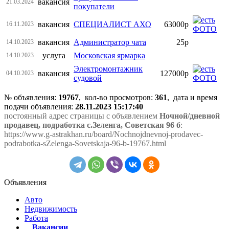
вакансия
21.03.2024
покупатели
вакансия
СПЕЦИАЛИСТ АХО
63000р
16.11.2023
вакансия
Администратор чата
25р
14.10.2023
услуга
Московская ярмарка
14.10.2023
Электромонтажник
вакансия
127000р
04.10.2023
судовой
№ объявления:
19767
, кол-во просмотров
:
361
, дата и время
подачи объявления:
28.11.2023 15:17:40
постоянный адрес страницы с объявлением
Ночной/дневной
продавец, подработка с.Зеленга, Советская 96 б
:
https://www.g-astrakhan.ru/board/Nochnojdnevnoj-prodavec-
podrabotka-sZelenga-Sovetskaja-96-b-19767.html
Объявления
Авто
Недвижимость
Работа
Вакансии