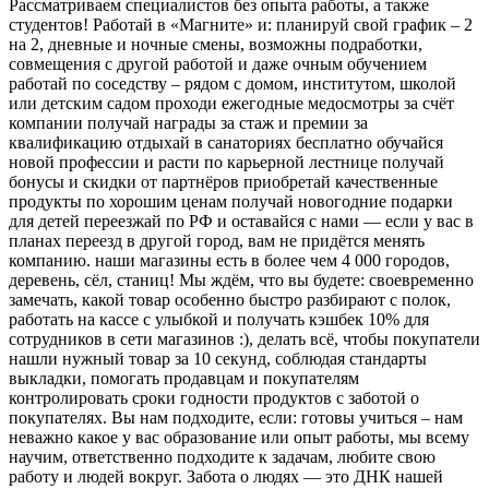
Рассматриваем специалистов без опыта работы, а также
студентов! Работай в «Магните» и: планируй свой график – 2
на 2, дневные и ночные смены, возможны подработки,
совмещения с другой работой и даже очным обучением
работай по соседству – рядом с домом, институтом, школой
или детским садом проходи ежегодные медосмотры за счёт
компании получай награды за стаж и премии за
квалификацию отдыхай в санаториях бесплатно обучайся
новой профессии и расти по карьерной лестнице получай
бонусы и скидки от партнёров приобретай качественные
продукты по хорошим ценам получай новогодние подарки
для детей переезжай по РФ и оставайся с нами — если у вас в
планах переезд в другой город, вам не придётся менять
компанию. наши магазины есть в более чем 4 000 городов,
деревень, сёл, станиц! Мы ждём, что вы будете: своевременно
замечать, какой товар особенно быстро разбирают с полок,
работать на кассе с улыбкой и получать кэшбек 10% для
сотрудников в сети магазинов :), делать всё, чтобы покупатели
нашли нужный товар за 10 секунд, соблюдая стандарты
выкладки, помогать продавцам и покупателям
контролировать сроки годности продуктов с заботой о
покупателях. Вы нам подходите, если: готовы учиться – нам
неважно какое у вас образование или опыт работы, мы всему
научим, ответственно подходите к задачам, любите свою
работу и людей вокруг. Забота о людях — это ДНК нашей