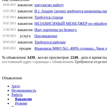
вакансия
предлагаю работу
28.06.2013
вакансия
В г. Атырау срочно требуются инженеры-п
12.07.2013
вакансия
Требуется сторож
17.07.2013
вакансия
НЕЗАВИСИМЫЙ МЕНЕДЖЕР по обработке 
19.07.2013
вакансия
Ищу партнера по бизнесу.
11.06.2013
услуга
Продвижение
07.06.2013
вакансия
Требуются рабочие
29.05.2013
продам
Франшиза МФО №1. 400% годовых. Даем де
28.05.2013
№ объявления:
1439
, кол-во просмотров
:
2249
, дата и время п
постоянный адрес страницы с объявлением
Требуются отдело
Объявления
Авто
Недвижимость
Работа
Вакансии
Резюме