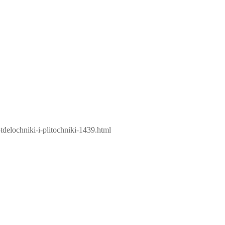
tdelochniki-i-plitochniki-1439.html