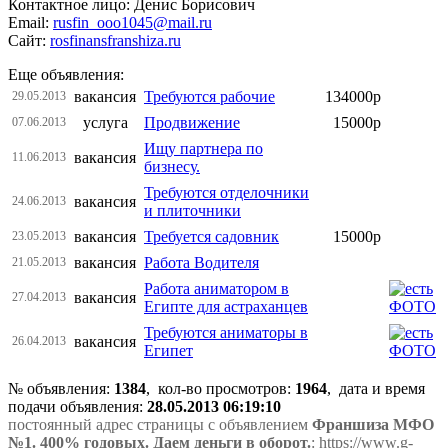
Контактное лицо: Денис Борисович
Email:
rusfin_ooo1045@mail.ru
Сайт:
rosfinansfranshiza.ru
Еще объявления:
вакансия
Требуются рабочие
134000р
29.05.2013
услуга
Продвижение
15000р
07.06.2013
Ищу партнера по
вакансия
11.06.2013
бизнесу.
Требуются отделочники
вакансия
24.06.2013
и плиточники
вакансия
Требуется садовник
15000р
23.05.2013
вакансия
Работа Водителя
21.05.2013
Работа аниматором в
вакансия
27.04.2013
Египте для астраханцев
Требуются аниматоры в
вакансия
26.04.2013
Египет
№ объявления:
1384
, кол-во просмотров
:
1964
, дата и время
подачи объявления:
28.05.2013 06:19:10
постоянный адрес страницы с объявлением
Франшиза МФО
№1. 400% годовых. Даем деньги в оборот.
: https://www.g-