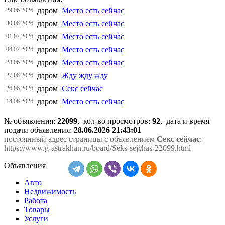
даром
Место есть сейчас
29.06.2026
даром
Место есть сейчас
30.06.2026
даром
Место есть сейчас
01.07.2026
даром
Место есть сейчас
04.07.2026
даром
Место есть сейчас
28.06.2026
даром
Жду жду жду
27.06.2026
даром
Секс сейчас
26.06.2026
даром
Место есть сейчас
14.06.2026
№ объявления:
22099
, кол-во просмотров
:
92
, дата и время
подачи объявления:
28.06.2026 21:43:01
постоянный адрес страницы с объявлением
Секс сейчас
:
https://www.g-astrakhan.ru/board/Seks-sejchas-22099.html
Объявления
Авто
Недвижимость
Работа
Товары
Услуги