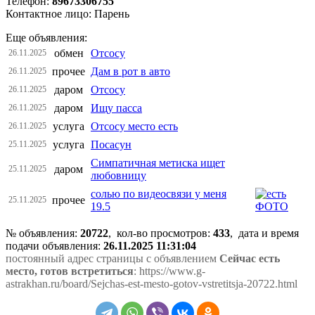
Телефон:
89673306755
Контактное лицо: Парень
Еще объявления:
обмен
Отсосу
26.11.2025
прочее
Дам в рот в авто
26.11.2025
даром
Отсосу
26.11.2025
даром
Ищу пасса
26.11.2025
услуга
Отсосу место есть
26.11.2025
услуга
Посасун
25.11.2025
Симпатичная метиска ищет
даром
25.11.2025
любовницу
солью по видеосвязи у меня
прочее
25.11.2025
19.5
№ объявления:
20722
, кол-во просмотров
:
433
, дата и время
подачи объявления:
26.11.2025 11:31:04
постоянный адрес страницы с объявлением
Сейчас есть
место, готов встретиться
: https://www.g-
astrakhan.ru/board/Sejchas-est-mesto-gotov-vstretitsja-20722.html