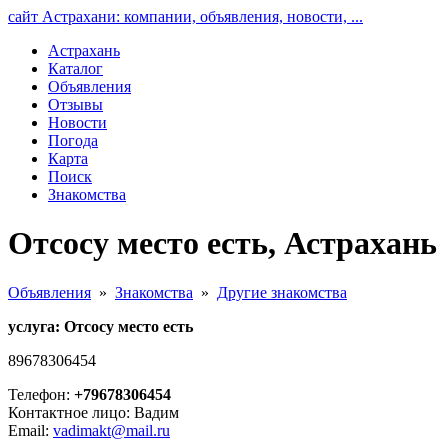
сайт Астрахани: компании, объявления, новости, ...
Астрахань
Каталог
Объявления
Отзывы
Новости
Погода
Карта
Поиск
Знакомства
Отсосу место есть, Астрахань
Объявления
»
Знакомства
»
Другие знакомства
услуга: Отсосу место есть
89678306454
Телефон:
+79678306454
Контактное лицо: Вадим
Email:
vadimakt@mail.ru