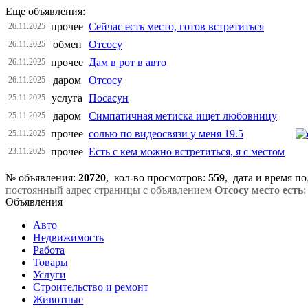
Еще объявления:
прочее
Сейчас есть место, готов встретиться
26.11.2025
обмен
Отсосу
26.11.2025
прочее
Дам в рот в авто
26.11.2025
даром
Отсосу
26.11.2025
услуга
Посасун
25.11.2025
даром
Симпатичная метиска ищет любовницу
25.11.2025
прочее
солью по видеосвязи у меня 19.5
25.11.2025
прочее
Есть с кем можно встретиться, я с местом
23.11.2025
№ объявления:
20720
, кол-во просмотров
:
559
, дата и время п
постоянный адрес страницы с объявлением
Отсосу место есть
:
Объявления
Авто
Недвижимость
Работа
Товары
Услуги
Строительство и ремонт
Животные