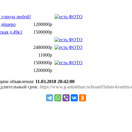
н города любой!
 дёшево
1200000р
ская д.49к1
1500000р
2480000р
11000р
1500000р
1200000р
одачи объявления:
11.03.2018 20:42:00
 длительный срок
: https://www.g-astrakhan.ru/board/Sdam-kvartiru-