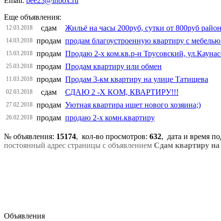
Email:
bee23@inbox.ru
Еще объявления:
сдам
Жильё на часы 200руб, сутки от 800руб райо
12.03.2018
продам
продам благоустроенную квартиру с мебелью
14.03.2018
продам
Продаю 2-х ком.кв.р-н Трусовский, ул.Каунас
15.03.2018
продам
Продам квартиру или обмен
25.03.2018
продам
Продам 3-км квартиру на улице Татищева
11.03.2018
сдам
СДАЮ 2 -Х КОМ, КВАРТИРУ!!!
02.03.2018
продам
Уютная квартира ищет нового хозяина;)
27.02.2018
продам
продаю 2-х комн.квартиру
26.02.2018
№ объявления:
15174
, кол-во просмотров
:
632
, дата и время п
постоянный адрес страницы с объявлением
Сдам квартиру на
Объявления