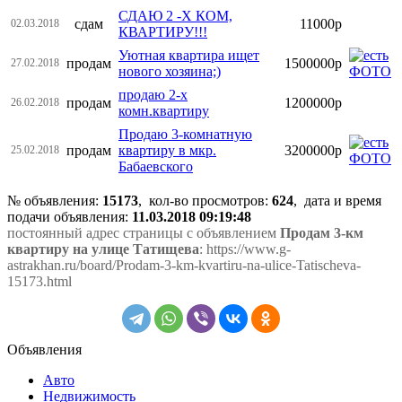
СДАЮ 2 -Х КОМ,
сдам
11000р
02.03.2018
КВАРТИРУ!!!
Уютная квартира ищет
продам
1500000р
27.02.2018
нового хозяина;)
продаю 2-х
продам
1200000р
26.02.2018
комн.квартиру
Продаю 3-комнатную
продам
квартиру в мкр.
3200000р
25.02.2018
Бабаевского
№ объявления:
15173
, кол-во просмотров
:
624
, дата и время
подачи объявления:
11.03.2018 09:19:48
постоянный адрес страницы с объявлением
Продам 3-км
квартиру на улице Татищева
: https://www.g-
astrakhan.ru/board/Prodam-3-km-kvartiru-na-ulice-Tatischeva-
15173.html
Объявления
Авто
Недвижимость