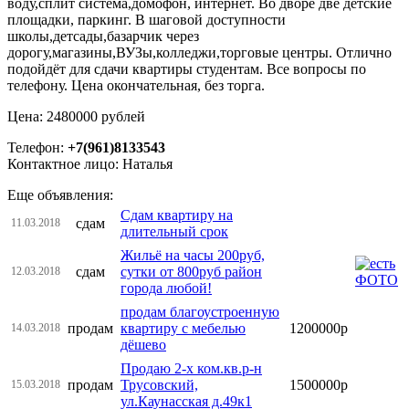
воду,сплит система,домофон, интернет. Во дворе две детские
площадки, паркинг. В шаговой доступности
школы,детсады,базарчик через
дорогу,магазины,ВУЗы,колледжи,торговые центры. Отлично
подойдёт для сдачи квартиры студентам. Все вопросы по
телефону. Цена окончательная, без торга.
Цена: 2480000 рублей
Телефон:
+7(961)8133543
Контактное лицо: Наталья
Еще объявления:
Сдам квартиру на
сдам
11.03.2018
длительный срок
Жильё на часы 200руб,
сдам
сутки от 800руб район
12.03.2018
города любой!
продам благоустроенную
продам
квартиру с мебелью
1200000р
14.03.2018
дёшево
Продаю 2-х ком.кв.р-н
продам
Трусовский,
1500000р
15.03.2018
ул.Каунасская д.49к1