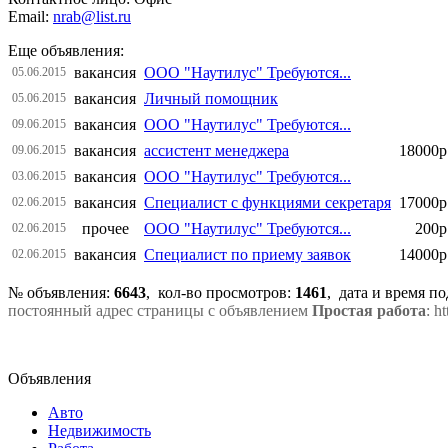
Email:
nrab@list.ru
Еще объявления:
вакансия
ООО "Наутилус" Требуются...
05.06.2015
вакансия
Личный помощник
05.06.2015
вакансия
ООО "Наутилус" Требуются...
09.06.2015
вакансия
ассистент менеджера
18000р
09.06.2015
вакансия
ООО "Наутилус" Требуются...
03.06.2015
вакансия
Специалист с функциями секретаря
17000р
02.06.2015
прочее
ООО "Наутилус" Требуются...
200р
02.06.2015
вакансия
Специалист по приему заявок
14000р
02.06.2015
№ объявления:
6643
, кол-во просмотров
:
1461
, дата и время п
постоянный адрес страницы с объявлением
Простая работа
: h
Объявления
Авто
Недвижимость