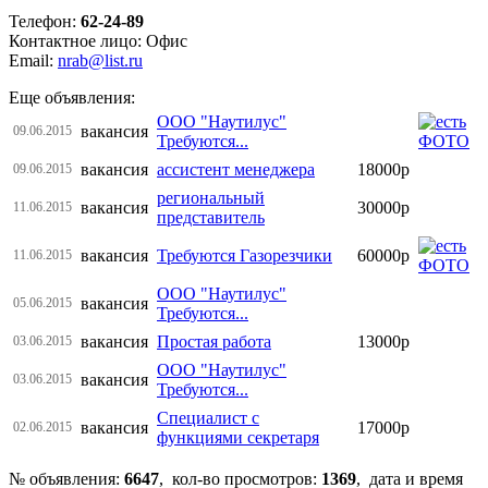
Телефон:
62-24-89
Контактное лицо: Офис
Email:
nrab@list.ru
Еще объявления:
ООО "Наутилус"
вакансия
09.06.2015
Требуются...
вакансия
ассистент менеджера
18000р
09.06.2015
региональный
вакансия
30000р
11.06.2015
представитель
вакансия
Требуются Газорезчики
60000р
11.06.2015
ООО "Наутилус"
вакансия
05.06.2015
Требуются...
вакансия
Простая работа
13000р
03.06.2015
ООО "Наутилус"
вакансия
03.06.2015
Требуются...
Специалист с
вакансия
17000р
02.06.2015
функциями секретаря
№ объявления:
6647
, кол-во просмотров
:
1369
, дата и время