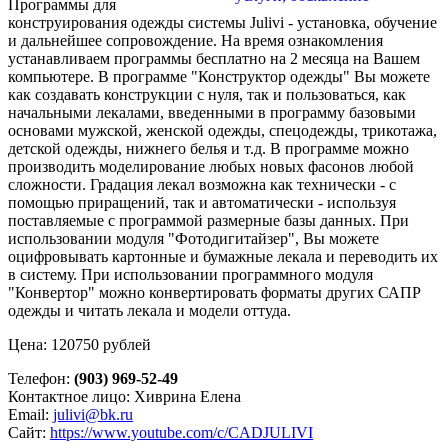
Программы для
конструирования одежды системы Julivi - установка, обучение
и дальнейшее сопровождение. На время ознакомления
устанавливаем программы бесплатно на 2 месяца на Вашем
компьютере. В программе "Конструктор одежды" Вы можете
как создавать конструкции с нуля, так и пользоваться, как
начальными лекалами, введенными в программу базовыми
основами мужской, женской одежды, спецодежды, трикотажа,
детской одежды, нижнего белья и т.д. В программе можно
производить моделирование любых новых фасонов любой
сложности. Градация лекал возможна как технически - с
помощью приращений, так и автоматически - используя
поставляемые с программой размерные базы данных. При
использовании модуля "Фотодигитайзер", Вы можете
оцифровывать картонные и бумажные лекала и переводить их
в систему. При использовании программного модуля
"Конвертор" можно конвертировать форматы других САПР
одежды и читать лекала и модели оттуда.
Цена: 120750 рублей
Телефон:
(903) 969-52-49
Контактное лицо: Хиврина Елена
Email:
julivi@bk.ru
Сайт:
https://www.youtube.com/c/CADJULIVI