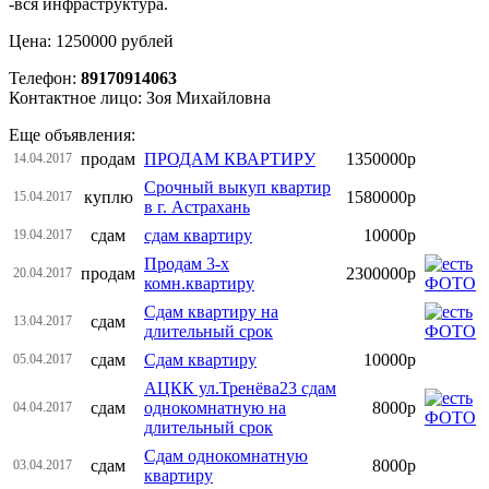
-вся инфраструктура.
Цена: 1250000 рублей
Телефон:
89170914063
Контактное лицо: Зоя Михайловна
Еще объявления:
продам
ПРОДАМ КВАРТИРУ
1350000р
14.04.2017
Срочный выкуп квартир
куплю
1580000р
15.04.2017
в г. Астрахань
сдам
сдам квартиру
10000р
19.04.2017
Продам 3-х
продам
2300000р
20.04.2017
комн.квартиру
Сдам квартиру на
сдам
13.04.2017
длительный срок
сдам
Сдам квартиру
10000р
05.04.2017
АЦКК ул.Тренёва23 сдам
сдам
однокомнатную на
8000р
04.04.2017
длительный срок
Сдам однокомнатную
сдам
8000р
03.04.2017
квартиру