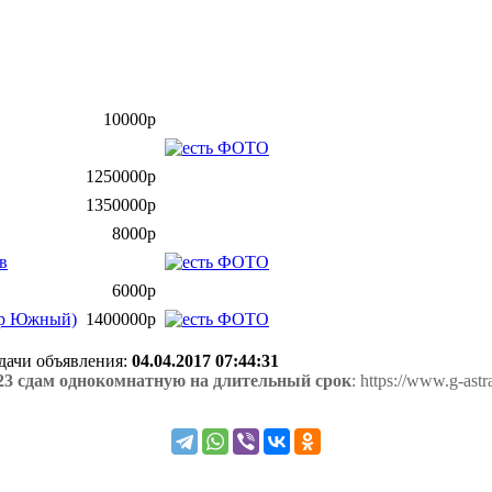
10000р
1250000р
1350000р
8000р
в
6000р
-р Южный)
1400000р
одачи объявления:
04.04.2017 07:44:31
3 сдам однокомнатную на длительный срок
: https://www.g-as