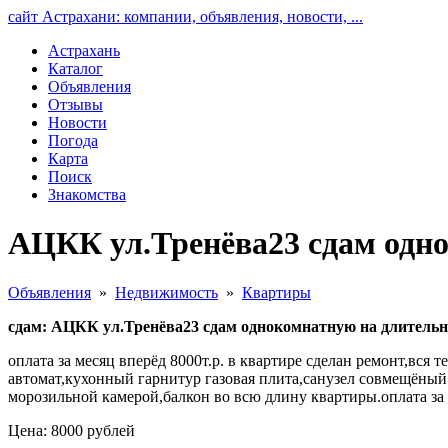
сайт Астрахани: компании, объявления, новости, ...
Астрахань
Каталог
Объявления
Отзывы
Новости
Погода
Карта
Поиск
Знакомства
АЦКК ул.Тренёва23 сдам одно
Объявления
»
Недвижимость
»
Квартиры
сдам: АЦКК ул.Тренёва23 сдам однокомнатную на длитель
оплата за месяц вперёд 8000т.р. в квартире сделан ремонт,вся
автомат,кухонный гарнитур газовая плита,санузел совмещёный
морозильной камерой,балкон во всю длину квартиры.оплата за 
Цена: 8000 рублей