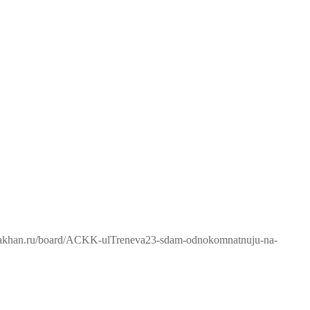
trakhan.ru/board/ACKK-ulTreneva23-sdam-odnokomnatnuju-na-