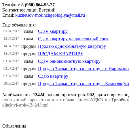
Телефон:
8 (960) 864-93-27
Контактное лицо: Евгений
Email:
kuznetsov-morinzhgeologiya@mail.ru
Еще объявления:
сдам
Сдам квартиру
05.04.2017
сдам
Сдам квартиру на длительный срок
13.04.2017
продам
Продаю однокомнатную квартиру
14.04.2017
продам
ПРОДАМ КВАРТИРУ
14.04.2017
сдам
Сдам однокомнатную квартиру
03.04.2017
продам
Продаю 3-комнатную квартиру в г. Наримано
03.04.2017
сдам
Сдаю квартиру
02.04.2017
продам
Продаю 1-комнатную квартиру г. Камызяк(м
30.03.2017
№ объявления:
13424
, кол-во просмотров
:
902
, дата и время п
постоянный адрес страницы с объявлением
АЦКК ул.Тренёва2
dlitelnyj-srok-13424.html
Объявления