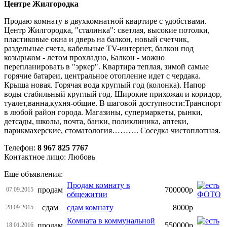
Центре Жилгородка
Продаю комнату в двухкомнатной квартире с удобствами.
Центр Жилгородка, "сталинка": светлая, высокие потолки,
пластиковые окна и дверь на балкон, новый счетчик,
раздельные счета, кабельные ТV-интернет, балкон под
козырьком - летом прохладно, Балкон - можно
перепланировать в "эркер". Квартира теплая, зимой самые
горячие батареи, центральное отопление идет с чердака.
Крыша новая. Горячая вода круглый год (колонка). Напор
воды стабильный круглый год. Широкие прихожая и коридор,
туалет,ванна,кухня-общие. В шаговой доступности:Транспорт
в любой район города. Магазины, супермаркеты, рынки,
детсады, школы, почта, банки, поликлиника, аптеки,
парикмахерские, стоматология………. Соседка чистоплотная.
Телефон:
8 967 825 7767
Контактное лицо: Любовь
Еще объявления:
Продам комнату в
продам
700000р
07.09.2015
общежитии
сдам
сдам комнату
8000р
28.09.2015
Комната в коммунальной
продам
550000р
18.01.2016