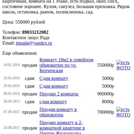
кирпичный, комната на 1 этаже, есть подвал, окно ПВХ,
состояние хорошее. Кухня, санузел, большая прихожка. Рядом
школа, остановка, рынок, поликлиника, сад.
Цена: 550000 рублей
Телефон:
89033212082
Контактное лицо: Рада
Email:
imrada@yandex.ru
Еще объявления:
Комнату 18м2 в семейном
продам
общежитии по ул.
550000р
18.01.2016
Керченская
сдам
Сдам комнату
5000р
26.04.2016
сдам
Сдам комнату
5000р
26.04.2016
продам
Продаю 2 комнаты
900000р
08.05.2016
сдам
сдам комнату
8000р
28.09.2015
Продам комнату в
продам
700000р
07.09.2015
общежитии
Продаю комнату в 2-
продам
комнатной квартире в
24.08.2015
Центре Жилгородка