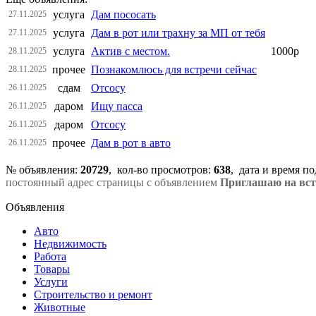
услуга
Дам пососать
27.11.2025
услуга
Дам в рот или трахну за МП от тебя
27.11.2025
услуга
Актив с местом.
1000р
28.11.2025
прочее
Познакомлюсь для встречи сейчас
28.11.2025
сдам
Отсосу
26.11.2025
даром
Ищу пасса
26.11.2025
даром
Отсосу
26.11.2025
прочее
Дам в рот в авто
26.11.2025
№ объявления:
20729
, кол-во просмотров
:
638
, дата и время п
постоянный адрес страницы с объявлением
Приглашаю на вст
Объявления
Авто
Недвижимость
Работа
Товары
Услуги
Строительство и ремонт
Животные