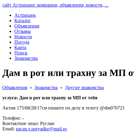
сайт Астрахани: компании, объявления, новости, ...
Астрахань
Каталог
Объявления
Отзывы
Новости
Погода
Карта
Поиск
Знакомства
Дам в рот или трахну за МП о
Объявления
»
Знакомства
»
Другие знакомства
услуга: Дам в рот или трахну за МП от тебя
Актив 175/68/28/17см пишите по делу в телегу @dm070721
Телефон:
-
Контактное лицо: Руслан
Email:
pacan.v.poryadke@mail.ru