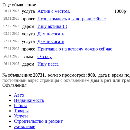
Еще объявления:
услуга
Актив с местом.
1000р
28.11.2025
прочее
Познакомлюсь для встречи сейчас
28.11.2025
даром
Ищу актива!!!!
02.12.2025
услуга
Дам пососать
03.12.2025
услуга
Дам пососать
27.11.2025
прочее
Приглашаю на встречу можно сейчас
27.11.2025
сдам
Отсосу
26.11.2025
даром
Ищу пасса
26.11.2025
№ объявления:
20731
, кол-во просмотров
:
908
, дата и время п
постоянный адрес страницы с объявлением
Дам в рот или тра
Объявления
Авто
Недвижимость
Работа
Товары
Услуги
Строительство и ремонт
Животные