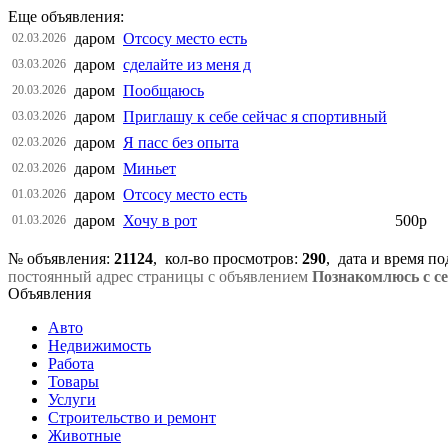
Еще объявления:
даром
Отсосу место есть
02.03.2026
даром
сделайте из меня д
03.03.2026
даром
Пообщаюсь
20.03.2026
даром
Приглашу к себе сейчас я спортивный
03.03.2026
даром
Я пасс без опыта
02.03.2026
даром
Миньет
02.03.2026
даром
Отсосу место есть
01.03.2026
даром
Хочу в рот
500р
01.03.2026
№ объявления:
21124
, кол-во просмотров
:
290
, дата и время п
постоянный адрес страницы с объявлением
Познакомлюсь с с
Объявления
Авто
Недвижимость
Работа
Товары
Услуги
Строительство и ремонт
Животные