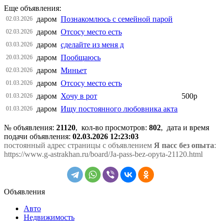
Еще объявления:
даром
Познакомлюсь с семейной парой
02.03.2026
даром
Отсосу место есть
02.03.2026
даром
сделайте из меня д
03.03.2026
даром
Пообщаюсь
20.03.2026
даром
Миньет
02.03.2026
даром
Отсосу место есть
01.03.2026
даром
Хочу в рот
500р
01.03.2026
даром
Ищу постоянного любовника акта
01.03.2026
№ объявления:
21120
, кол-во просмотров
:
802
, дата и время
подачи объявления:
02.03.2026 12:23:03
постоянный адрес страницы с объявлением
Я пасс без опыта
:
https://www.g-astrakhan.ru/board/Ja-pass-bez-opyta-21120.html
Объявления
Авто
Недвижимость