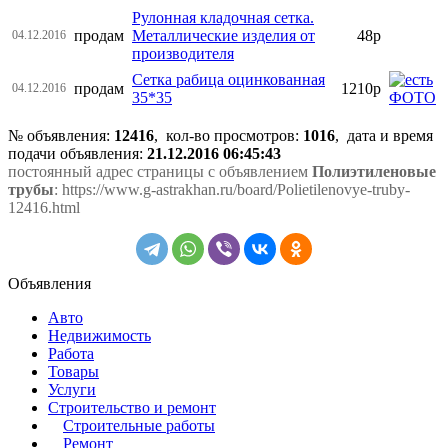
Рулонная кладочная сетка.
продам
Металлические изделия от
48р
04.12.2016
производителя
Сетка рабица оцинкованная
продам
1210р
04.12.2016
35*35
№ объявления:
12416
, кол-во просмотров
:
1016
, дата и время
подачи объявления:
21.12.2016 06:45:43
постоянный адрес страницы с объявлением
Полиэтиленовые
трубы
: https://www.g-astrakhan.ru/board/Polietilenovye-truby-
12416.html
Объявления
Авто
Недвижимость
Работа
Товары
Услуги
Строительство и ремонт
Строительные работы
Ремонт