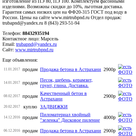
изготовление из ПЭ 80, ПЭ 100. Комплектуем фасонными
изделиями. Возможны скидки до 10%, льготная доставка.
Гарантия самых низких цен на ФФ20-315 ГОСТ под воду в
России. Цены на сайте www.mirtrubpnd.ru Отдел продаж:
trubapnd@yandex.ru 8 (843) 293-51-94
Телефон:
88432935194
Контактное лицо: Марсель
Email:
trubapnd@yandex.ru
Сайт:
www.mirtrubpnd.ru
Еще объявления:
продам
Продажа бетона в Астрахани
2900р
11.01.2017
Песок, щебень, керамзит,
продам
14.01.2017
грунт, глина. Доставка.
Качественный бетон в
продам
2900р
08.02.2017
Астрахани
куплю
ЗАДВИЖКИ
20.02.2017
Пиломатериал хвойный
продам
4000р
14.12.2016
"зеленка" Дисковое пиление
продам
Продажа бетона в Астрахани
2900р
06.12.2016