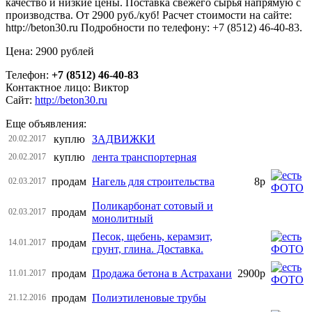
качество и низкие цены. Поставка свежего сырья напрямую с
производства. От 2900 руб./куб! Расчет стоимости на сайте:
http://beton30.ru Подробности по телефону: +7 (8512) 46-40-83.
Цена: 2900 рублей
Телефон:
+7 (8512) 46-40-83
Контактное лицо: Виктор
Сайт:
http://beton30.ru
Еще объявления:
куплю
ЗАДВИЖКИ
20.02.2017
куплю
лента транспортерная
20.02.2017
продам
Нагель для строительства
8р
02.03.2017
Поликарбонат сотовый и
продам
02.03.2017
монолитный
Песок, щебень, керамзит,
продам
14.01.2017
грунт, глина. Доставка.
продам
Продажа бетона в Астрахани
2900р
11.01.2017
продам
Полиэтиленовые трубы
21.12.2016