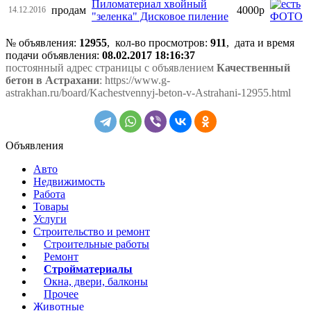
Пиломатериал хвойный
продам
4000р
14.12.2016
"зеленка" Дисковое пиление
№ объявления:
12955
, кол-во просмотров
:
911
, дата и время
подачи объявления:
08.02.2017 18:16:37
постоянный адрес страницы с объявлением
Качественный
бетон в Астрахани
: https://www.g-
astrakhan.ru/board/Kachestvennyj-beton-v-Astrahani-12955.html
Объявления
Авто
Недвижимость
Работа
Товары
Услуги
Строительство и ремонт
Строительные работы
Ремонт
Стройматериалы
Окна, двери, балконы
Прочее
Животные