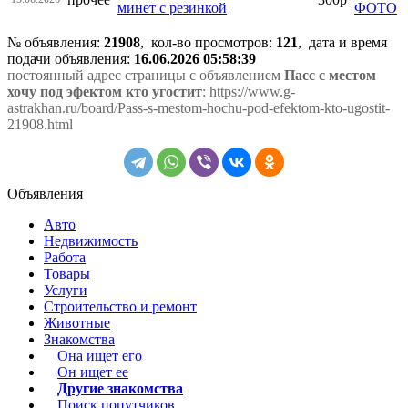
минет с резинкой
№ объявления:
21908
, кол-во просмотров
:
121
, дата и время
подачи объявления:
16.06.2026 05:58:39
постоянный адрес страницы с объявлением
Пасс с местом
хочу под эфектом кто угостит
: https://www.g-
astrakhan.ru/board/Pass-s-mestom-hochu-pod-efektom-kto-ugostit-
21908.html
Объявления
Авто
Недвижимость
Работа
Товары
Услуги
Строительство и ремонт
Животные
Знакомства
Она ищет его
Он ищет ее
Другие знакомства
Поиск попутчиков