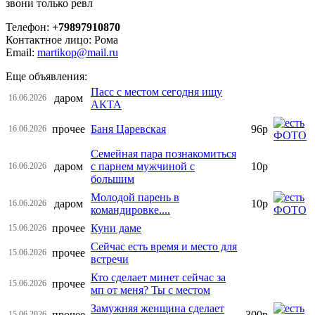
звони только ревл
Телефон:
+79897910870
Контактное лицо: Рома
Email:
martikop@mail.ru
Еще объявления:
Пасс с местом сегодня ищу
даром
16.06.2026
АКТА
прочее
Баня Царевская
96р
16.06.2026
Семейная пара познакомиться
даром
с парнем мужчиной с
10р
16.06.2026
большим
Молодой парень в
даром
10р
16.06.2026
командировке....
прочее
Куни даме
15.06.2026
Сейчас есть время и место для
прочее
15.06.2026
встречи
Кто сделает минет сейчас за
прочее
15.06.2026
мп от меня? Ты с местом
Замужняя женщина сделает
прочее
300р
15.06.2026