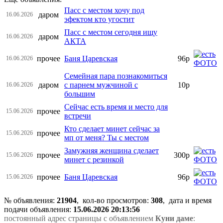
Пасс с местом хочу под
даром
16.06.2026
эфектом кто угостит
Пасс с местом сегодня ищу
даром
16.06.2026
АКТА
прочее
Баня Царевская
96р
16.06.2026
Семейная пара познакомиться
даром
с парнем мужчиной с
10р
16.06.2026
большим
Сейчас есть время и место для
прочее
15.06.2026
встречи
Кто сделает минет сейчас за
прочее
15.06.2026
мп от меня? Ты с местом
Замужняя женщина сделает
прочее
300р
15.06.2026
минет с резинкой
прочее
Баня Царевская
96р
15.06.2026
№ объявления:
21904
, кол-во просмотров
:
308
, дата и время
подачи объявления:
15.06.2026 20:13:56
постоянный адрес страницы с объявлением
Куни даме
: