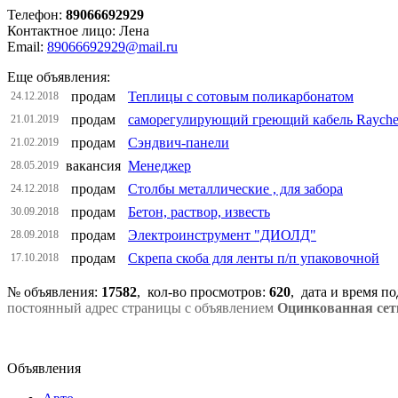
Телефон:
89066692929
Контактное лицо: Лена
Email:
89066692929@mail.ru
Еще объявления:
продам
Теплицы с сотовым поликарбонатом
24.12.2018
продам
саморегулирующий греющий кабель Raych
21.01.2019
продам
Сэндвич-панели
21.02.2019
вакансия
Менеджер
28.05.2019
продам
Столбы металлические , для забора
24.12.2018
продам
Бетон, раствор, известь
30.09.2018
продам
Электроинструмент "ДИОЛД"
28.09.2018
продам
Скрепа скоба для ленты п/п упаковочной
17.10.2018
№ объявления:
17582
, кол-во просмотров
:
620
, дата и время п
постоянный адрес страницы с объявлением
Оцинкованная сетк
Объявления