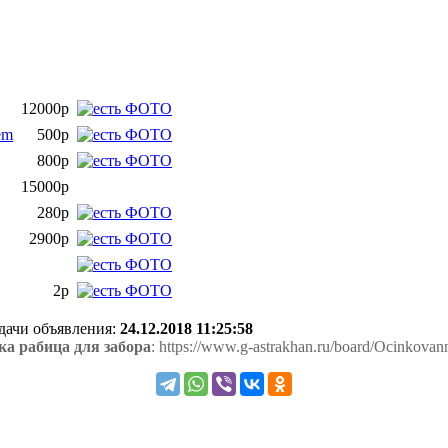
12000р
em
500р
800р
15000р
280р
2900р
2р
одачи объявления:
24.12.2018 11:25:58
а рабица для забора
: https://www.g-astrakhan.ru/board/Ocinkovann