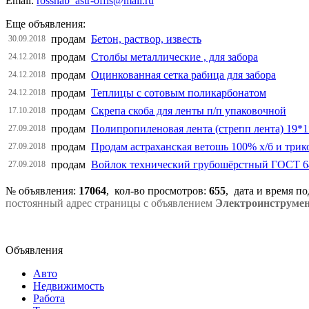
Email:
rossnab_astr-offis@mail.ru
Еще объявления:
продам
Бетон, раствор, известь
30.09.2018
продам
Столбы металлические , для забора
24.12.2018
продам
Оцинкованная сетка рабица для забора
24.12.2018
продам
Теплицы с сотовым поликарбонатом
24.12.2018
продам
Скрепа скоба для ленты п/п упаковочной
17.10.2018
продам
Полипропиленовая лента (стрепп лента) 19*1*
27.09.2018
продам
Продам астраханская ветошь 100% х/б и трик
27.09.2018
продам
Войлок технический грубошёрстный ГОСТ 6
27.09.2018
№ объявления:
17064
, кол-во просмотров
:
655
, дата и время п
постоянный адрес страницы с объявлением
Электроинструме
Объявления
Авто
Недвижимость
Работа