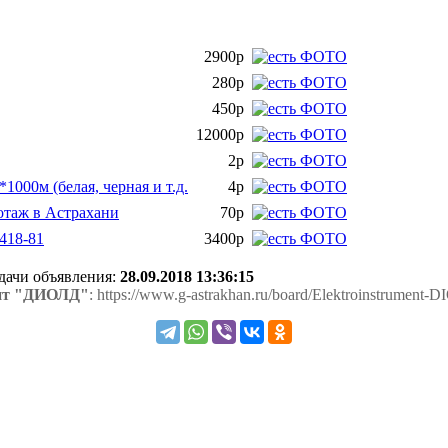
2900р
280р
450р
12000р
2р
1000м (белая, черная и т.д.
4р
отаж в Астрахани
70р
418-81
3400р
одачи объявления:
28.09.2018 13:36:15
нт "ДИОЛД"
: https://www.g-astrakhan.ru/board/Elektroinstrument