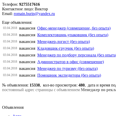
Телефон:
9275517616
Контактное лицо: Виктор
Email:
romain.burin@yandex.ru
Еще объявления:
вакансия
Офис-менеджер (совмещение, без опыта)
03.04.2018
вакансия
Комплектовщик-упаковщик (без опыта)
03.04.2018
вакансия
Менеджер-логист (без опыта)
03.04.2018
вакансия
Кладовщик-грузчик (без опыта)
03.04.2018
вакансия
Менеджер по подбору персонала (без опыта
03.04.2018
вакансия
Администратор в офис (совмещение)
03.04.2018
вакансия
Менеджер по туризму (без опыта)
03.04.2018
вакансия
Помощник экспедитора (без опыта)
03.04.2018
№ объявления:
15338
, кол-во просмотров
:
480
, дата и время п
постоянный адрес страницы с объявлением
Менеджер по рекла
Объявления