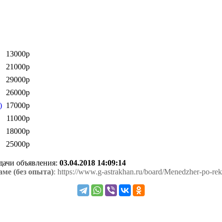
13000р
21000р
29000р
26000р
)
17000р
11000р
18000р
25000р
одачи объявления:
03.04.2018 14:09:14
ме (без опыта)
: https://www.g-astrakhan.ru/board/Menedzher-po-re