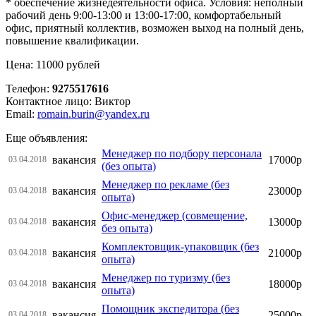
* обеспечение жизнедеятельности офисa. Условия: неполный
рабочий день 9:00-13:00 и 13:00-17:00, комфортабельный
офис, приятный коллектив, возможен выход на полный день,
повышение квалификации.
Цена: 11000 рублей
Телефон:
9275517616
Контактное лицо: Виктор
Email:
romain.burin@yandex.ru
Еще объявления:
Менеджер по подбору персонала
вакансия
17000р
03.04.2018
(без опыта)
Менеджер по рекламе (без
вакансия
23000р
03.04.2018
опыта)
Офис-менеджер (совмещение,
вакансия
13000р
03.04.2018
без опыта)
Комплектовщик-упаковщик (без
вакансия
21000р
03.04.2018
опыта)
Менеджер по туризму (без
вакансия
18000р
03.04.2018
опыта)
Помощник экспедитора (без
вакансия
25000р
03.04.2018