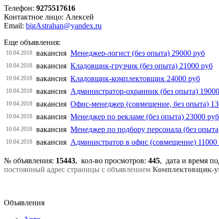
Телефон:
9275517616
Контактное лицо: Алексей
Email:
bigAstrahan@yandex.ru
Еще объявления:
вакансия
Менеджер-логист (без опыта) 29000 руб
10.04.2018
вакансия
Кладовщик-грузчик (без опыта) 21000 руб
10.04.2018
вакансия
Кладовщик-комплектовщик 24000 руб
10.04.2018
вакансия
Администратор-охранник (без опыта) 19000
10.04.2018
вакансия
Офис-менеджер (совмещение, без опыта) 13
10.04.2018
вакансия
Менеджер по рекламе (без опыта) 23000 руб
10.04.2018
вакансия
Менеджер по подбору персонала (без опыта
10.04.2018
вакансия
Администратор в офис (совмещение) 11000
10.04.2018
№ объявления:
15443
, кол-во просмотров
:
445
, дата и время п
постоянный адрес страницы с объявлением
Комплектовщик-уп
Объявления