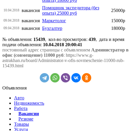
опыта) 18000 руб
Помощник экспедитора (без
вакансия
25000р
10.04.2018
опыта) 25000 руб
вакансия
Маркетолог
15000р
09.04.2018
вакансия
Бухгалтер
18000р
09.04.2018
№ объявления:
15439
, кол-во просмотров
:
439
, дата и время
подачи объявления:
10.04.2018 20:00:41
постоянный адрес страницы с объявлением
Администратор в
офис (совмещение) 11000 руб
: https://www.g-
astrakhan.ru/board/Administrator-v-ofis-sovmeschenie-11000-rub-
15439.html
Объявления
Авто
Недвижимость
Работа
Вакансии
Резюме
Товары
Услуги