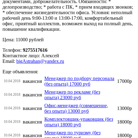
документами, доброжелательность. Обязанности: *
делопроизводствo; * работа с ПК, * прием входящих звонков;
* обеспечение жизнедеятельности офисa. Условия: неполный
рабочий день 9:00-13:00 и 13:00-17:00, комфортабельный
офис, приятный коллектив, возможен выход на полный день,
повышение квалификации.
Цена: 11000 рублей
Телефон:
9275517616
Контактное лицо: Алексей
Email:
bigAstrahan@yandex.ru
Еще объявления:
Менеджер по подбору персонала
вакансия
17000р
10.04.2018
(без опыта) 17000 руб
Менеджер по рекламе (без
вакансия
10.04.2018
опыта) 23000 руб
Офис-менеджер (совмещение,
вакансия
13000р
10.04.2018
без опыта) 13000 руб
Комплектовщик-упаковщик (без
вакансия
18000р
10.04.2018
опыта) 18000 руб
Менеджер по туризму (без
вакансия
18000р
10.04.2018