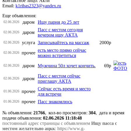
Контактное лицо: Акти
Email:
k1ribas2323@yandex.ru
Еще объявления:
даром
Ищу парня до 25 лет
02.06.2026
Пасс с местом сегодня
даром
02.06.2026
вечером ищу АКТА
услуга
Записывайтесь на массаж
2000р
02.06.2026
есть место прямо сейчас
прочее
02.06.2026
можно встретиться
даром
Мужчина 50л хочет кончить.
69р
02.06.2026
Пасс с местом сейчас
даром
02.06.2026
приглашу АКТА
Сейчас есть время и место
прочее
01.06.2026
для встречи
прочее
Пасс знакомлюсь
01.06.2026
№ объявления:
21766
, кол-во просмотров
:
304
, дата и время
подачи объявления:
02.06.2026 11:18:48
постоянный адрес страницы с объявлением
Ищу пасса с
местом желательно ацкк
: https://www.g-