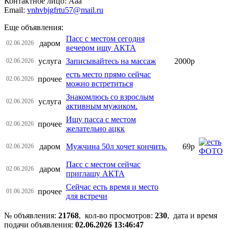
Контактное лицо: Ааа
Email:
vnhvbjgfrtu57@mail.ru
Еще объявления:
Пасс с местом сегодня
даром
02.06.2026
вечером ищу АКТА
услуга
Записывайтесь на массаж
2000р
02.06.2026
есть место прямо сейчас
прочее
02.06.2026
можно встретиться
Знакомлюсь со взрослым
услуга
02.06.2026
активным мужиком.
Ищу пасса с местом
прочее
02.06.2026
желательно ацкк
даром
Мужчина 50л хочет кончить.
69р
02.06.2026
Пасс с местом сейчас
даром
02.06.2026
приглашу АКТА
Сейчас есть время и место
прочее
01.06.2026
для встречи
№ объявления:
21768
, кол-во просмотров
:
230
, дата и время
подачи объявления:
02.06.2026 13:46:47