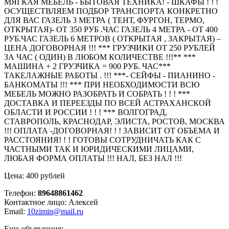
МЯГКАЯ МЕБЕЛЬ - БЫТОВАЯ ТЕХНИКА! - ШКАФЫ ! ! !
ОСУЩЕСТВЛЯЕМ ПОДБОР ТРАНСПОРТА КОНКРЕТНО
ДЛЯ ВАС ГАЗЕЛЬ 3 МЕТРА ( ТЕНТ, ФУРГОН, ТЕРМО,
ОТКРЫТАЯ)- ОТ 350 РУБ .ЧАС ГАЗЕЛЬ 4 МЕТРА - ОТ 400
РУБ.ЧАС ГАЗЕЛЬ 6 МЕТРОВ ( ОТКРЫТАЯ , ЗАКРЫТАЯ) –
ЦЕНА ДОГОВОРНАЯ !!! *** ГРУЗЧИКИ ОТ 250 РУБЛЕЙ
ЗА ЧАС ( ОДИН) В ЛЮБОМ КОЛИЧЕСТВЕ !!!** ***
МАШИНА + 2 ГРУЗЧИКА = 900 РУБ. ЧАС***
ТАКЕЛАЖНЫЕ РАБОТЫ . !!! ***- СЕЙФЫ - ПИАНИНО -
БАНКОМАТЫ !!! *** ПРИ НЕОБХОДИМОСТИ ВСЮ
МЕБЕЛЬ МОЖНО РАЗОБРАТЬ И СОБРАТЬ ! ! ! ***
ДОСТАВКА И ПЕРЕЕЗДЫ ПО ВСЕЙ АСТРАХАНСКОЙ
ОБЛАСТИ И РОССИИ ! ! ! *** ВОЛГОГРАД,
СТАВРОПОЛЬ, КРАСНОДАР, ЭЛИСТА, РОСТОВ, МОСКВА
!!! ОПЛАТА -ДОГОВОРНАЯ! ! ! ЗАВИСИТ ОТ ОБЪЕМА И
РАССТОЯНИЯ! ! ! ГОТОВЫ СОТРУДНИЧАТЬ КАК С
ЧАСТНЫМИ ТАК И ЮРИДИЧЕСКИМИ ЛИЦАМИ,
ЛЮБАЯ ФОРМА ОПЛАТЫ !!! НАЛ, БЕЗ НАЛ !!!
Цена: 400 рублей
Телефон:
89648861462
Контактное лицо: Алексей
Email:
10zimin@mail.ru
Еще объявления: