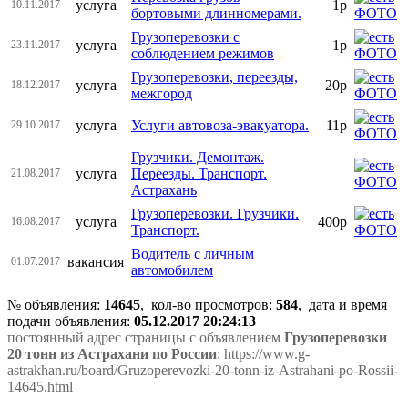
услуга
1р
10.11.2017
бортовыми длинномерами.
Грузоперевозки с
услуга
1р
23.11.2017
соблюдением режимов
Грузоперевозки, переезды,
услуга
20р
18.12.2017
межгород
услуга
Услуги автовоза-эвакуатора.
11р
29.10.2017
Грузчики. Демонтаж.
услуга
Переезды. Транспорт.
21.08.2017
Астрахань
Грузоперевозки. Грузчики.
услуга
400р
16.08.2017
Транспорт.
Водитель с личным
вакансия
01.07.2017
автомобилем
№ объявления:
14645
, кол-во просмотров
:
584
, дата и время
подачи объявления:
05.12.2017 20:24:13
постоянный адрес страницы с объявлением
Грузоперевозки
20 тонн из Астрахани по России
: https://www.g-
astrakhan.ru/board/Gruzoperevozki-20-tonn-iz-Astrahani-po-Rossii-
14645.html