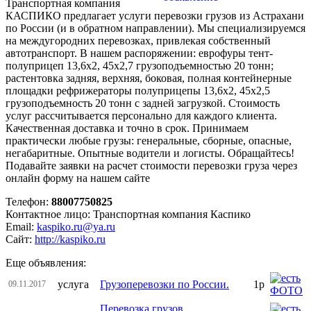
Транспортная компания
КАСПИКО предлагает услуги перевозки грузов из Астрахани
по России (и в обратном направлении). Мы специализируемся
на междугородних перевозках, привлекая собственный
автотранспорт. В нашем распоряжении: еврофуры тент-
полуприцеп 13,6x2, 45x2,7 грузоподъемностью 20 тонн;
растентовка задняя, верхняя, боковая, полная контейнерные
площадки рефрижераторы полуприцепы 13,6x2, 45x2,5
грузоподъемность 20 тонн с задней загрузкой. Стоимость
услуг рассчитывается персонально для каждого клиента.
Качественная доставка и точно в срок. Принимаем
практически любые грузы: генеральные, сборные, опасные,
негабаритные. Опытные водители и логисты. Обращайтесь!
Подавайте заявки на расчет стоимости перевозки груза через
онлайн форму на нашем сайте
Телефон:
88007750825
Контактное лицо: Транспортная компания Каспико
Email:
kaspiko.ru@ya.ru
Сайт:
http://kaspiko.ru
Еще объявления:
услуга
Грузоперевозки по России.
1р
09.11.2017
Перевозка грузов