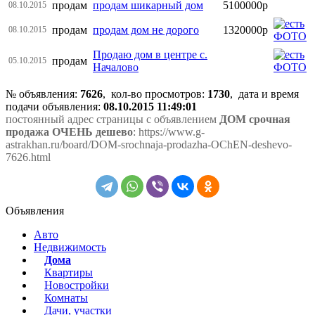
продам
продам шикарный дом
5100000р
08.10.2015
продам
продам дом не дорого
1320000р
08.10.2015
Продаю дом в центре с.
продам
05.10.2015
Началово
№ объявления:
7626
, кол-во просмотров
:
1730
, дата и время
подачи объявления:
08.10.2015 11:49:01
постоянный адрес страницы с объявлением
ДОМ срочная
продажа ОЧЕНЬ дешево
: https://www.g-
astrakhan.ru/board/DOM-srochnaja-prodazha-OChEN-deshevo-
7626.html
Объявления
Авто
Недвижимость
Дома
Квартиры
Новостройки
Комнаты
Дачи, участки