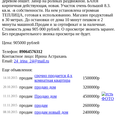
деревом обшит. Забор на роликах раздвижной. БАНЯ
кирпичная действующая, новая. Участок очень большой 8.3.
кв.м. -в собственности. На нем установлена огромная
ТЕПЛИЦА, готовая к использованию. Магазин продуктовый
в 30 метрах. До остановки от дома 10 минут пешком и 2
минуты машиной.Продам и за сертификат и за наличные.
Стоимость дома 905 000 рублей. О просмотре звонить заранее.
Без предварительного звонка просмотра не будет.
Цена: 905000 рублей
Телефон:
89064576312
Контактное лицо: Ирина Астрахань
Email:
24_irina_24@mail.ru
Еще объявления:
срочно продается 4-х
продам
1500000р
14.10.2015
комнатная квартира
продам
продаю дом
3200000р
20.10.2015
продам
Продаю дом
4500000р
11.11.2015
продам
продам
2600000р
11.11.2015
продам
продам новый дом
2400000р
08.10.2015