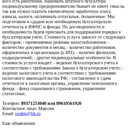
кого есть работники. Нанимать штатного бухгалтера
индивидуальному предпринимателю бывает не имеет смысла,
так как нужно платить ежемесячную заработную плату,
взносы, налоги, оплачивать отпускные, больничные. Мы
подготовим и сдадим всю необходимую бухгалтерскую
отчетность в ИФНС и фонды. По договоренности и
необходимости будем приезжать для поддержания порядка в
бухгалтерском учете. Стоимость услуги зависит от следующих
факторов: - применяемые режимы налогообложения; -
количество документов в месяц; - количество работников,
оформленных в организации (у ИП); - наличие филиалов,
подразделений; - другие индивидуальные особенности. В
стоимость услуги входит: - ведение бухгалтерского учета в
соответствии с требованиями Закона о бухгалтерском учете; -
ведение налогового учета в соответствии с требованиями
налогового законодательства РФ; - составление и сдача
отчетности в налоговые органы, управление пенсионного
фонда. - фонд социального страхования, управление
статистики;
Телефон:
89371253040 или 89610561920
Контактное лицо: Максим
Email:
rostbis@bk.ru
Еще объявления: