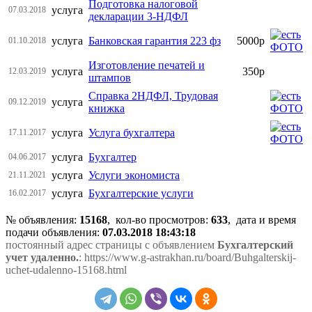
Подготовка налоговой
услуга
07.03.2018
декларации 3-НДФЛ
услуга
Банковская гарантия 223 фз
5000р
01.10.2018
Изготовление печатей и
услуга
350р
12.03.2019
штампов
Справка 2НДФЛ, Трудовая
услуга
09.12.2019
книжка
услуга
Услуга бухгалтера
17.11.2017
услуга
Бухгалтер
04.06.2017
услуга
Услуги экономиста
21.11.2021
услуга
Бухгалтерские услуги
16.02.2017
№ объявления:
15168
, кол-во просмотров
:
633
, дата и время
подачи объявления:
07.03.2018 18:43:18
постоянный адрес страницы с объявлением
Бухгалтерский
учет удаленно.
: https://www.g-astrakhan.ru/board/Buhgalterskij-
uchet-udalenno-15168.html