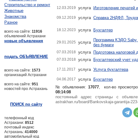
Строительство и ремонт
12.03.2019
услуга
Изготовление печатей 
Животные
Знакомства
09.12.2019
услуга
Справка 2НДФЛ, Трудо
Разное
18.12.2023
услуга
Бухгалтер
всего на сайте:
11916
объявлений Астрахани
Программа КЭДО Saby 
новые объявления
29.01.2025
услуга
без бумаги
07.03.2018
услуга
Подготовка налоговой 
подать ОБЪЯВЛЕНИЕ
07.03.2018
услуга
Бухгалтерский учет уд
17.11.2017
услуга
Услуга бухгалтера
всего на сайте:
1573
организаций Астрахани
04.06.2017
услуга
Бухгалтер
всего на сайте:
951
№ объявления:
17077
, кол-во просмотро
новостей про Астрахань
08:14:08
постоянный адрес страницы с объяв
astrakhan.ru/board/Bankovskaja-garantija-223
ПОИСК по сайту
телефонный код
Астрахани:
8512
почтовый индекс
Астрахань:
414000
автомобильный код