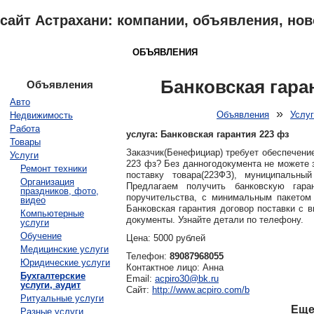
сайт Астрахани: компании, объявления, ново
АСТРАХАНЬ
КАТАЛОГ
ОБЪЯВЛЕНИЯ
ОТЗЫВЫ
НОВОСТ
Банковская гара
Объявления
Авто
»
Объявления
Услу
Недвижимость
Работа
услуга: Банковская гарантия 223 фз
Товары
Заказчик(Бенефициар) требует обеспечение
Услуги
223 фз? Без данногодокумента не можете 
Ремонт техники
поставку товара(223ФЗ), муниципальны
Организация
Предлагаем получить банковскую гара
праздников, фото,
поручительства, с минимальным пакетом 
видео
Банковская гарантия договор поставки с 
Компьютерные
документы. Узнайте детали по телефону.
услуги
Обучение
Цена: 5000 рублей
Медицинские услуги
Телефон:
89087968055
Юридические услуги
Контактное лицо: Анна
Бухгалтерские
Email:
acpiro30@bk.ru
услуги, аудит
Сайт:
http://www.acpiro.com/b
Ритуальные услуги
Еще
Разные услуги