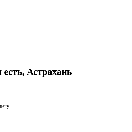
 есть, Астрахань
твечу