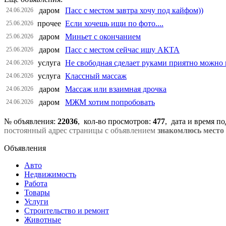
даром
Пасс с местом завтра хочу под кайфом))
24.06.2026
прочее
Если хочешь ищи по фото....
25.06.2026
даром
Миньет с окончанием
25.06.2026
даром
Пасс с местом сейчас ишу АКТА
25.06.2026
услуга
Не свободная сделает руками приятно можно 
24.06.2026
услуга
Классный массаж
24.06.2026
даром
Массаж или взаимная дрочка
24.06.2026
даром
МЖМ хотим попробовать
24.06.2026
№ объявления:
22036
, кол-во просмотров
:
477
, дата и время п
постоянный адрес страницы с объявлением
знакомлюсь место 
Объявления
Авто
Недвижимость
Работа
Товары
Услуги
Строительство и ремонт
Животные