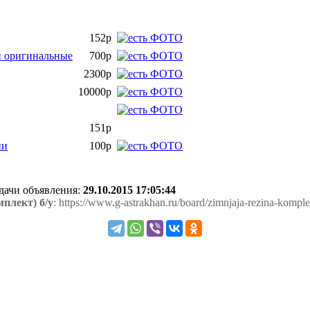
152р
и оригинальные
700р
2300р
10000р
151р
ни
100р
одачи объявления:
29.10.2015 17:05:44
мплект) б/у
: https://www.g-astrakhan.ru/board/zimnjaja-rezina-kompl