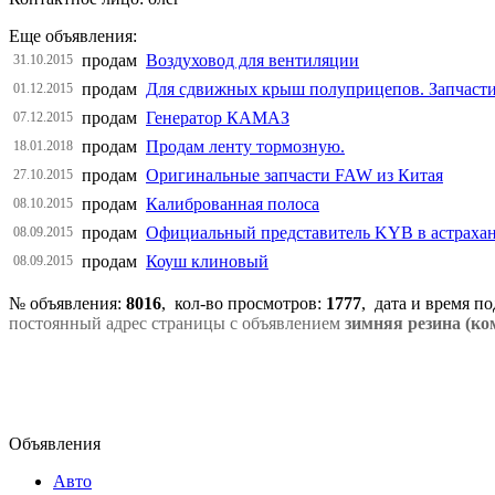
Еще объявления:
продам
Воздуховод для вентиляции
31.10.2015
продам
Для сдвижных крыш полуприцепов. Запчаст
01.12.2015
продам
Генератор КАМАЗ
07.12.2015
продам
Продам ленту тормозную.
18.01.2018
продам
Оригинальные запчасти FAW из Китая
27.10.2015
продам
Калиброванная полоса
08.10.2015
продам
Официальный представитель KYB в астраха
08.09.2015
продам
Коуш клиновый
08.09.2015
№ объявления:
8016
, кол-во просмотров
:
1777
, дата и время п
постоянный адрес страницы с объявлением
зимняя резина (ко
Объявления
Авто