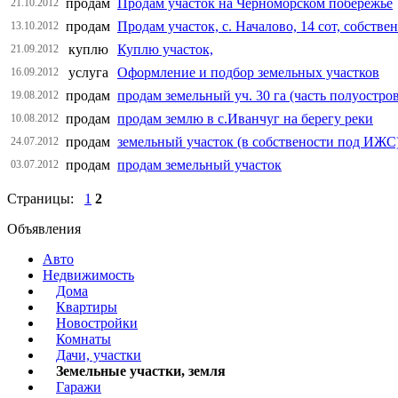
продам
Продам участок на Черноморском побережье
21.10.2012
продам
Продам участок, с. Началово, 14 сот, собстве
13.10.2012
куплю
Куплю участок,
21.09.2012
услуга
Оформление и подбор земельных участков
16.09.2012
продам
продам земельный уч. 30 га (часть полуостро
19.08.2012
продам
продам землю в с.Иванчуг на берегу реки
10.08.2012
продам
земельный участок (в собствености под ИЖС
24.07.2012
продам
продам земельный участок
03.07.2012
Страницы:
1
2
Объявления
Авто
Недвижимость
Дома
Квартиры
Новостройки
Комнаты
Дачи, участки
Земельные участки, земля
Гаражи