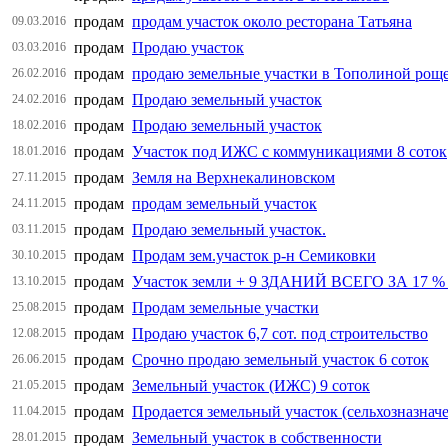
продам
продам участок около ресторана Татьяна
09.03.2016
продам
Продаю участок
03.03.2016
продам
продаю земельные участки в Тополиной роще
26.02.2016
продам
Продаю земельный участок
24.02.2016
продам
Продаю земельный участок
18.02.2016
продам
Участок под ИЖС с коммуникациями 8 соток
18.01.2016
продам
Земля на Верхнекалиновском
27.11.2015
продам
продам земельный участок
24.11.2015
продам
Продаю земельный участок.
03.11.2015
продам
Продам зем.участок р-н Семиковки
30.10.2015
продам
Участок земли + 9 ЗДАНИЙ ВСЕГО ЗА 17
13.10.2015
продам
Продам земельные участки
25.08.2015
продам
Продаю участок 6,7 сот. под строительство
12.08.2015
продам
Срочно продаю земельный участок 6 соток
26.06.2015
продам
Земельный участок (ИЖС) 9 соток
21.05.2015
продам
Продается земельный участок (сельхозназнач
11.04.2015
продам
Земельный участок в собственности
28.01.2015