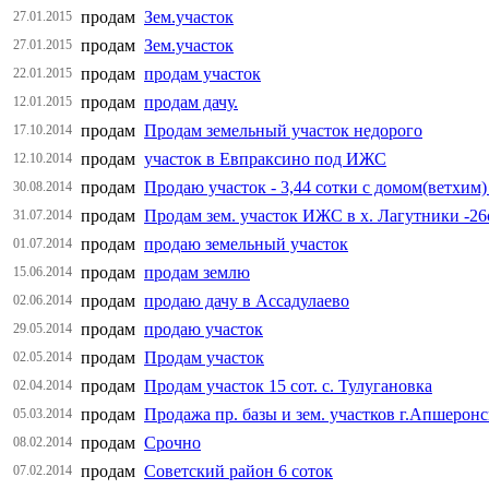
продам
Зем.участок
27.01.2015
продам
Зем.участок
27.01.2015
продам
продам участок
22.01.2015
продам
продам дачу.
12.01.2015
продам
Продам земельный участок недорого
17.10.2014
продам
участок в Евпраксино под ИЖС
12.10.2014
продам
Продаю участок - 3,44 сотки с домом(ветхим
30.08.2014
продам
Продам зем. участок ИЖС в х. Лагутники -26
31.07.2014
продам
продаю земельный участок
01.07.2014
продам
продам землю
15.06.2014
продам
продаю дачу в Ассадулаево
02.06.2014
продам
продаю участок
29.05.2014
продам
Продам участок
02.05.2014
продам
Продам участок 15 сот. с. Тулугановка
02.04.2014
продам
Продажа пр. базы и зем. участков г.Апшеронс
05.03.2014
продам
Срочно
08.02.2014
продам
Советский район 6 соток
07.02.2014