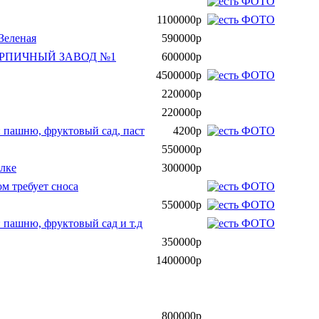
1100000р
Зеленая
590000р
ИРПИЧНЫЙ ЗАВОД №1
600000р
4500000р
220000р
220000р
: пашню, фруктовый сад, паст
4200р
550000р
ёлке
300000р
м требует сноса
550000р
: пашню, фруктовый сад и т.д
350000р
1400000р
800000р