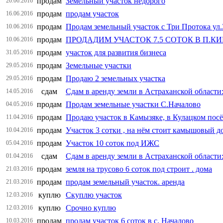
продам
Земельный участок недорого
20.06.2016
продам
продам участок
16.06.2016
продам
Продам земельный участок с Три Протока ул.
10.06.2016
продам
ПРОДАДИМ УЧАСТОК 7.5 СОТОК В П.К
10.06.2016
продам
участок для развития бизнеса
31.05.2016
продам
Земельные участки
29.05.2016
продам
Продаю 2 земельных участка
29.05.2016
сдам
Сдам в аренду земли в Астраханской области
14.05.2016
продам
Продам земельные участки С.Началово
04.05.2016
продам
Продаю участок в Камызяке, в Кулацком пос
11.04.2016
продам
Участок 3 сотки , на нём стоит камышовый до
10.04.2016
продам
Участок 10 соток под ИЖС
05.04.2016
сдам
Сдам в аренду земли в Астраханской области
01.04.2016
продам
земля на трусово 6 соток под строит . дома
21.03.2016
продам
продам земельный участок. аренда
21.03.2016
куплю
Скуплю участок
12.03.2016
куплю
Срочно куплю
12.03.2016
продам
продам участок 6 соток в с. Началово
10.03.2016