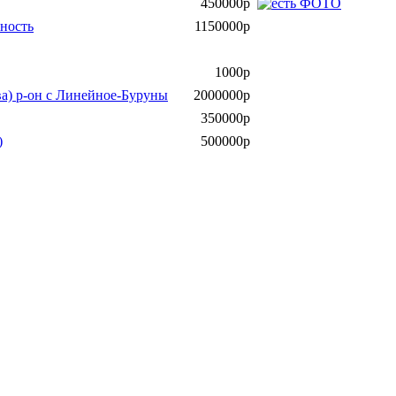
450000р
нность
1150000р
1000р
ва) р-он с Линейное-Буруны
2000000р
350000р
)
500000р