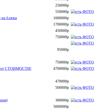
250000р
550000р
 на б.реки
1000000р
1700000р
450000р
750000р
95000р
750000р
 % от СТОИМОСТИ!
4700000р
470000р
500000р
ения)
300000р
5000000р