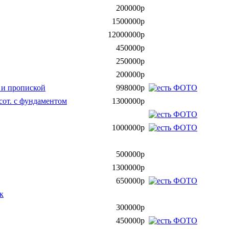
200000р
1500000р
12000000р
450000р
250000р
200000р
) и пропиской
998000р
сот. с фундаментом
1300000р
1000000р
500000р
1300000р
650000р
к
300000р
450000р