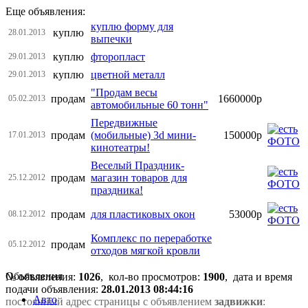
Еще объявления:
куплю форму для
куплю
28.01.2013
выпечки
куплю
фторопласт
29.01.2013
куплю
цветной металл
29.01.2013
"Продам весы
продам
1660000р
05.02.2013
автомобильные 60 тонн"
Передвижные
продам
(мобильные) 3d мини-
150000р
17.01.2013
кинотеатры!
Веселый Праздник-
продам
магазин товаров для
25.12.2012
праздника!
продам
для пластиковых окон
53000р
08.12.2012
Комплекс по переработке
продам
05.12.2012
отходов мягкой кровли
Объявления
№ объявления:
1026
, кол-во просмотров
:
1900
, дата и время
подачи объявления:
28.01.2013 08:44:16
Авто
постоянный адрес страницы с объявлением
задвижки
: