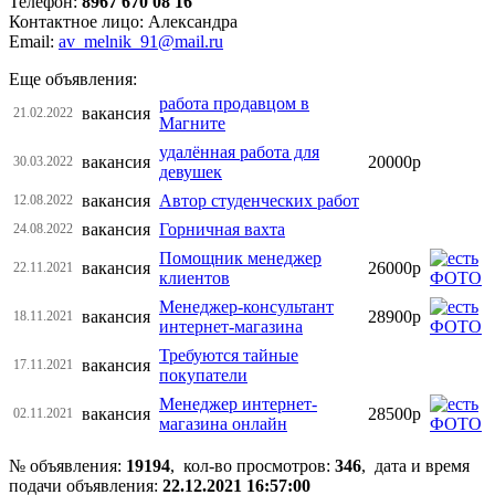
Телефон:
8967 670 08 16
Контактное лицо: Александра
Email:
av_melnik_91@mail.ru
Еще объявления:
работа продавцом в
вакансия
21.02.2022
Магните
удалённая работа для
вакансия
20000р
30.03.2022
девушек
вакансия
Автор студенческих работ
12.08.2022
вакансия
Горничная вахта
24.08.2022
Помощник менеджер
вакансия
26000р
22.11.2021
клиентов
Менеджер-консультант
вакансия
28900р
18.11.2021
интернет-магазина
Требуются тайные
вакансия
17.11.2021
покупатели
Менеджер интернет-
вакансия
28500р
02.11.2021
магазина онлайн
№ объявления:
19194
, кол-во просмотров
:
346
, дата и время
подачи объявления:
22.12.2021 16:57:00