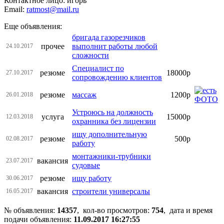
Контактное лицо: игорь
Email:
ratmost@mail.ru
Еще объявления:
бригада газорезчиков
прочее
выполнит работы любой
24.10.2017
сложности
Специалист по
резюме
18000р
27.10.2017
сопровождению клиентов
резюме
массаж
1200р
26.01.2018
Устроюсь на должность
услуга
15000р
12.03.2018
охранника без лицензии
ищу дополнительную
резюме
500р
02.08.2017
работу
монтажники-трубники
вакансия
23.07.2017
судовые
резюме
ищу работу
30.06.2017
вакансия
строители универсалы
16.05.2017
№ объявления:
14357
, кол-во просмотров
:
754
, дата и время
подачи объявления:
11.09.2017 16:27:55