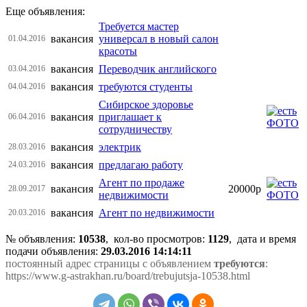
Еще объявления:
Требуется мастер
вакансия
универсал в новый салон
01.04.2016
красоты
вакансия
Переводчик английского
03.04.2016
вакансия
требуются студенты
04.04.2016
Сибирское здоровье
вакансия
приглашает к
06.04.2016
сотрудничеству
вакансия
электрик
28.03.2016
вакансия
предлагаю работу
24.03.2016
Агент по продаже
вакансия
20000р
28.09.2017
недвижимости
вакансия
Агент по недвижимости
20.03.2016
№ объявления:
10538
, кол-во просмотров
:
1129
, дата и время
подачи объявления:
29.03.2016 14:14:11
постоянный адрес страницы с объявлением
требуются
:
https://www.g-astrakhan.ru/board/trebujutsja-10538.html