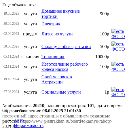
Еще объявления:
Домашнее вкусные
услуга
900р
19.05.2025
тортики
услуга
Электрик
30.05.2025
продам
Литье из чугуна
100р
02.06.2025
услуга
Скрашу любые фантазии
500р
30.06.2025
вакансия
Топливщик
10000р
05.11.2024
Изготовление рабочего
услуга
100р
02.11.2024
колеса насоса
Свой человек в
услуга
19.10.2024
Астрахани
услуга
Социальные услуги
1р
27.08.2024
№ объявления:
20210
, кол-во просмотров
:
101
, дата и время
Объявления
подачи объявления:
06.02.2025 21:01:30
постоянный адрес страницы с объявлением
токарные
Авто
работы
: https://www.g-astrakhan.ru/board/tokarnye-raboty-
Недвижимость
20210.html