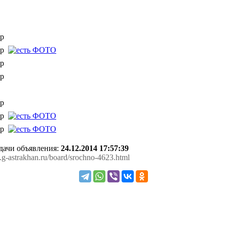
р
р
р
р
р
р
0р
одачи объявления:
24.12.2014 17:57:39
.g-astrakhan.ru/board/srochno-4623.html