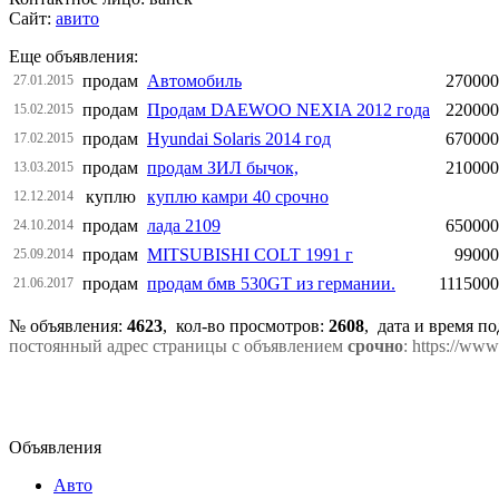
Сайт:
авито
Еще объявления:
продам
Автомобиль
270000
27.01.2015
продам
Продам DAEWOO NEXIA 2012 года
220000
15.02.2015
продам
Hyundai Solaris 2014 год
670000
17.02.2015
продам
продам ЗИЛ бычок,
210000
13.03.2015
куплю
куплю камри 40 срочно
12.12.2014
продам
лада 2109
650000
24.10.2014
продам
MITSUBISHI COLT 1991 г
99000
25.09.2014
продам
продам бмв 530GT из германии.
111500
21.06.2017
№ объявления:
4623
, кол-во просмотров
:
2608
, дата и время п
постоянный адрес страницы с объявлением
срочно
: https://www
Объявления
Авто