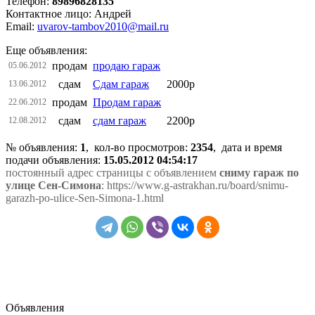
Телефон:
89896828135
Контактное лицо: Андрей
Email:
uvarov-tambov2010@mail.ru
Еще объявления:
продам
продаю гараж
05.06.2012
сдам
Сдам гараж
2000р
13.06.2012
продам
Продам гараж
22.06.2012
сдам
сдам гараж
2200р
12.08.2012
№ объявления:
1
, кол-во просмотров
:
2354
, дата и время
подачи объявления:
15.05.2012 04:54:17
постоянный адрес страницы с объявлением
сниму гараж по
улице Сен-Симона
: https://www.g-astrakhan.ru/board/snimu-
garazh-po-ulice-Sen-Simona-1.html
Объявления