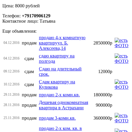
Цена: 8000 рублей
Телефон:
+79170906129
Контактное лицо: Татьяна
Еще объявления:
продаю 4-х комнатную
продам
квартируул. Б.
2850000р
04.12.2016
Алексеева,14
сдаю квартиру на
сдам
04.12.2016
полгода
Сдаю на длительный
сдам
12000р
09.12.2016
срок.
Сдам квартиру на
сдам
10.12.2016
Куликова
продам
продаю 2-х комн.кв.
1800000р
29.11.2016
Дешевая однокомнатная
продам
900000р
28.11.2016
квартира в Астрахани
продам
продам 3-комн.кв.
3600000р
25.11.2016
продаю 2-х ком. кв. в