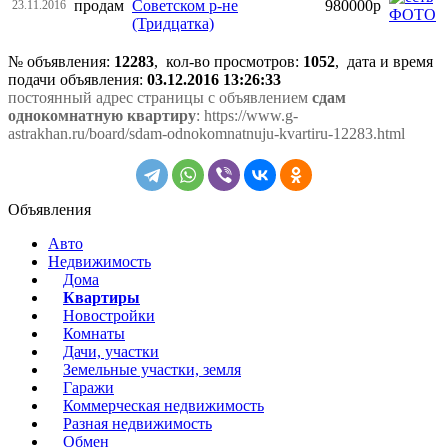
продам
Советском р-не
980000р
23.11.2016
(Тридцатка)
№ объявления:
12283
, кол-во просмотров
:
1052
, дата и время
подачи объявления:
03.12.2016 13:26:33
постоянный адрес страницы с объявлением
сдам
однокомнатную квартиру
: https://www.g-
astrakhan.ru/board/sdam-odnokomnatnuju-kvartiru-12283.html
Объявления
Авто
Недвижимость
Дома
Квартиры
Новостройки
Комнаты
Дачи, участки
Земельные участки, земля
Гаражи
Коммерческая недвижимость
Разная недвижимость
Обмен